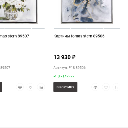
mas stern 89507
Картины tomas stern 89506
13 930
₽
-89507
Артикул: P18-89506
В наличии
Быстрый
Добавить
Добавить
Быстрый
Добавить
Добави
В КОРЗИНУ
просмотр
в
к
просмотр
в
к
избранное
сравнению
избранное
сравне