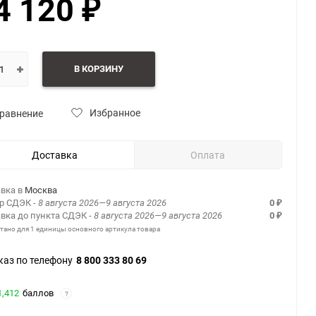
4 120
₽
В КОРЗИНУ
Избранное
равнение
Доставка
Оплата
вка в
Москва
ер СДЭК
- 8 августа 2026—9 августа 2026
0
₽
вка до пункта СДЭК
- 8 августа 2026—9 августа 2026
0
₽
итано для 1 единицы основного артикула товара
каз по телефону
8 800 333 80 69
1,412
баллов
?