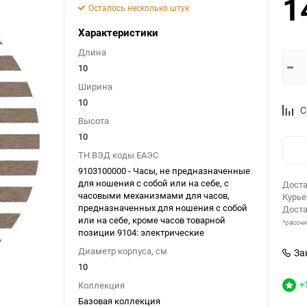
1
Осталось несколько штук
Характеристики
Длина
10
Ширина
10
С
Высота
10
ТН ВЭД коды ЕАЭС
9103100000 - Часы, не предназначенные
для ношения с собой или на себе, с
Доста
часовыми механизмами для часов,
Курь
предназначенных для ношения с собой
Доста
или на себе, кроме часов товарной
*рассч
позиции 9104: электрические
Диаметр корпуса, см
За
10
+
Коллекция
Базовая коллекция