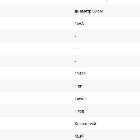
диаметр 50 см
1xAA
-
-
-
11449
1 кг
Lowell
1 год
Кварцевый
МДФ