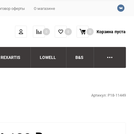
говор оферты
О магазине
Корзина
пуста
0
0
0
REXARTIS
LOWELL
B&S
Артикул:
P18-11449