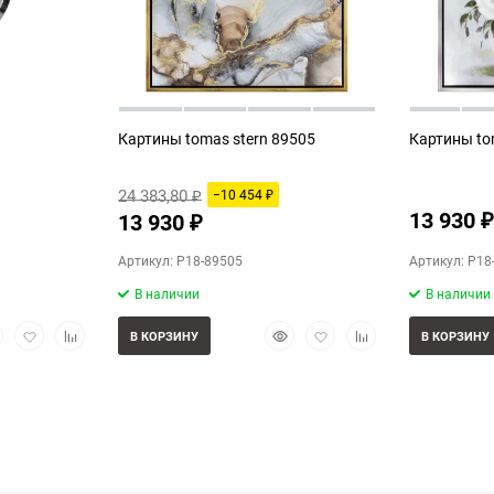
Картины tomas stern 89505
Картины to
24 383,80
−10 454
₽
₽
13 930
13 930
₽
₽
Артикул: P18-89505
Артикул: P18
В наличии
В наличии
стрый
Добавить
Добавить
Быстрый
Добавить
Добавить
В КОРЗИНУ
В КОРЗИНУ
смотр
в
к
просмотр
в
к
избранное
сравнению
избранное
сравнению