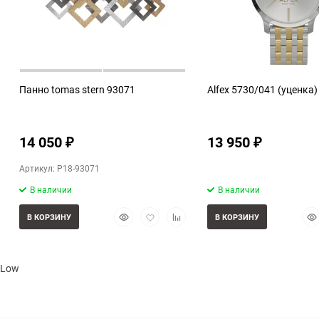
Панно tomas stern 93071
Alfex 5730/041 (уценка)
14 050
13 950
₽
₽
Артикул: P18-93071
В наличии
В наличии
Быстрый
Добавить
Добавить
Бы
В КОРЗИНУ
В КОРЗИНУ
просмотр
в
к
про
избранное
сравнению
Lowell