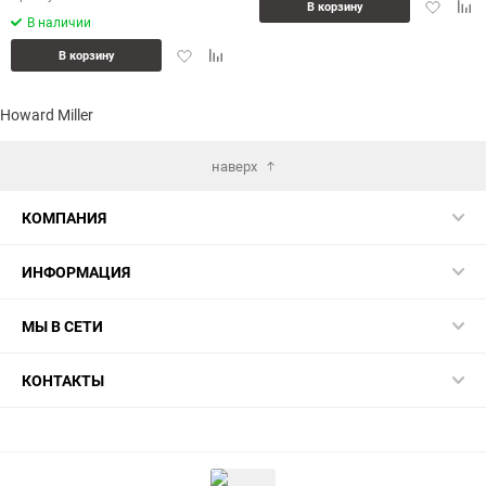
Добавит
Доб
В корзину
В наличии
в
к
избранн
сра
Добавить
Добавить
В корзину
в
к
избранное
сравнению
Howard Miller
наверх
КОМПАНИЯ
ИНФОРМАЦИЯ
МЫ В СЕТИ
КОНТАКТЫ