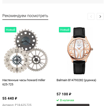
Рекомендуем посмотреть
Новый
Новый
Настенные часы howard miller
Balmain B14793282 (уценка)
625-725
57 100
₽
55 440
₽
В наличии
Артикул: P18-625-725