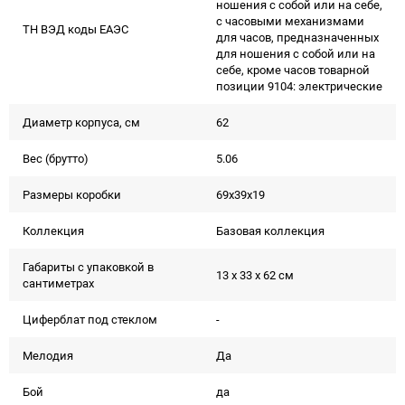
ношения с собой или на себе,
с часовыми механизмами
ТН ВЭД коды ЕАЭС
для часов, предназначенных
для ношения с собой или на
себе, кроме часов товарной
позиции 9104: электрические
Диаметр корпуса, см
62
Вес (брутто)
5.06
Размеры коробки
69х39х19
Коллекция
Базовая коллекция
Габариты с упаковкой в
13 x 33 x 62 см
сантиметрах
Циферблат под стеклом
-
Мелодия
Да
Бой
да