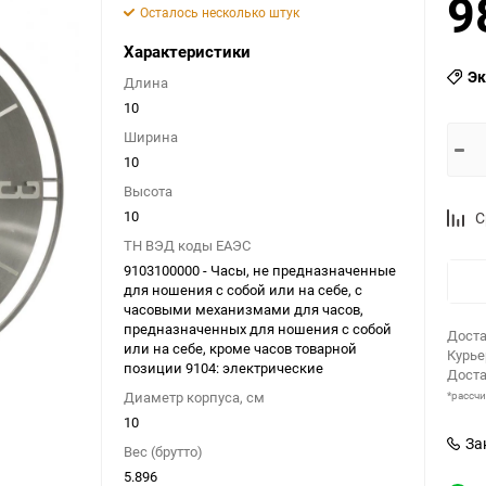
9
Осталось несколько штук
Характеристики
Эк
Длина
10
Ширина
10
Высота
10
С
ТН ВЭД коды ЕАЭС
9103100000 - Часы, не предназначенные
для ношения с собой или на себе, с
часовыми механизмами для часов,
предназначенных для ношения с собой
Доста
или на себе, кроме часов товарной
Курь
позиции 9104: электрические
Доста
Диаметр корпуса, см
*рассч
10
За
Вес (брутто)
5.896