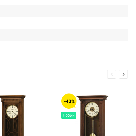
−43%
Новый