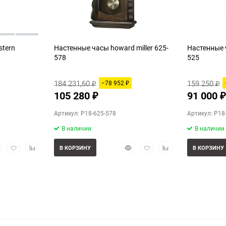
stern
Настенные часы howard miller 625-
Настенные ч
578
525
184 231,60
159 250
−78 952
₽
₽
₽
105 280
91 000
₽
₽
Артикул: P18-625-578
Артикул: P18
В наличии
В наличии
стрый
Добавить
Добавить
Быстрый
Добавить
Добавить
В КОРЗИНУ
В КОРЗИНУ
смотр
в
к
просмотр
в
к
избранное
сравнению
избранное
сравнению