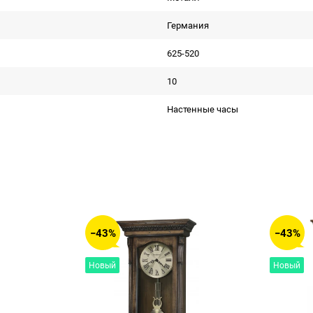
Германия
625-520
10
Настенные часы
−43%
−43%
Новый
Новый