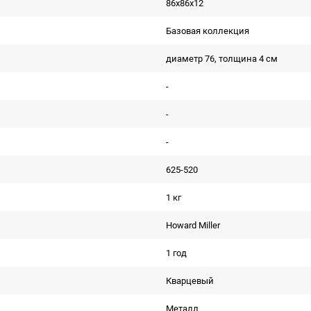
86х86х12
Базовая коллекция
диаметр 76, толщина 4 см
-
-
-
625-520
1 кг
Howard Miller
1 год
Кварцевый
Металл