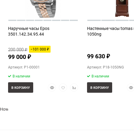
Наручные часы Epos
Настенные часы tomas 
3501.142.34.95.44
1050ng
200 000
−101 000
₽
₽
99 630
99 000
₽
₽
Артикул: P1-00001
Артикул: P18-1050NG
В наличии
В наличии
Быстрый
Добавить
Добавить
Бы
В КОРЗИНУ
В КОРЗИНУ
просмотр
в
к
про
избранное
сравнению
Howard Miller