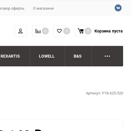
говор оферты
О магазине
Корзина
пуста
0
0
0
REXARTIS
LOWELL
B&S
Артикул:
P18-625-520