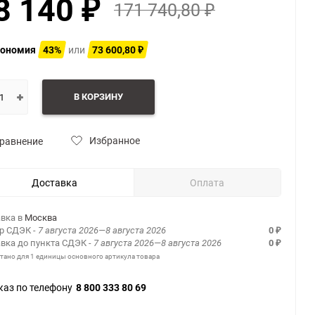
8 140
171 740,80
₽
₽
ономия
43%
или
73 600,80
₽
В КОРЗИНУ
Избранное
равнение
Доставка
Оплата
вка в
Москва
ер СДЭК
- 7 августа 2026—8 августа 2026
0
₽
вка до пункта СДЭК
- 7 августа 2026—8 августа 2026
0
₽
итано для 1 единицы основного артикула товара
каз по телефону
8 800 333 80 69