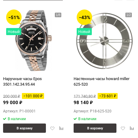
−51%
−43%
Новый
Новый
Наручные часы Epos
Настенные часы howard miller
3501.142.34.95.44
625-520
200 000
171 740,80
−101 000
−73 601
₽
₽
₽
₽
99 000
98 140
₽
₽
Артикул: P1-00001
Артикул: P18-625-520
В наличии
В наличии
Добавить
Добавить
Добавит
Доб
В корзину
В корзину
в
к
в
к