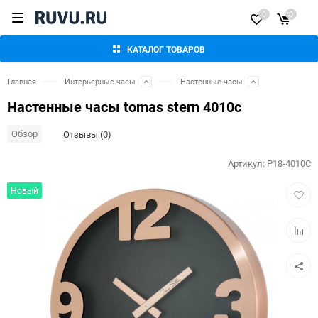
0
0
КАТАЛОГ ТОВАРОВ
Главная
Интерьерные часы
Настенные часы
Настенные часы tomas stern 4010c
Обзор
Отзывы (0)
Артикул:
P18-4010C
Добав
Новый
в
избра
Добав
к
сравн