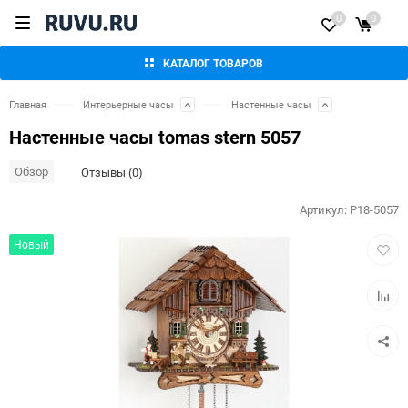
0
0
КАТАЛОГ ТОВАРОВ
Главная
Интерьерные часы
Настенные часы
Настенные часы tomas stern 5057
Обзор
Отзывы (0)
Артикул:
P18-5057
Добав
Новый
в
избра
Добав
к
сравн