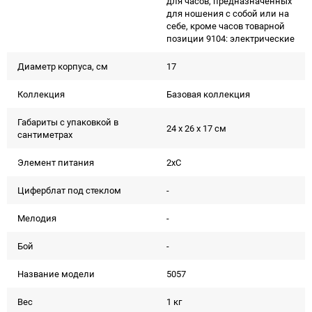
для часов, предназначенных
для ношения с собой или на
себе, кроме часов товарной
позиции 9104: электрические
Диаметр корпуса, см
17
Коллекция
Базовая коллекция
Габариты с упаковкой в
24 x 26 x 17 см
сантиметрах
Элемент питания
2xC
Циферблат под стеклом
-
Мелодия
-
Бой
-
Название модели
5057
Вес
1 кг