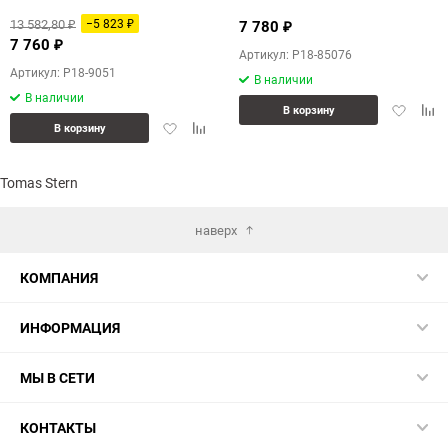
13 582,80
−5 823
7 780
₽
₽
₽
7 760
₽
Артикул: P18-85076
Артикул: P18-9051
В наличии
В наличии
Добавит
Доб
В корзину
Добавить
Добавить
в
к
В корзину
в
к
избранн
сра
избранное
сравнению
Tomas Stern
наверх
КОМПАНИЯ
ИНФОРМАЦИЯ
МЫ В СЕТИ
КОНТАКТЫ