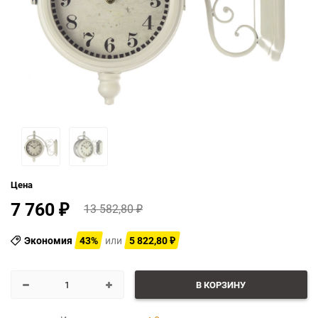
Цена
7 760
13 582,80
₽
₽
Экономия
43%
или
5 822,80
₽
В КОРЗИНУ