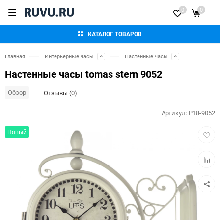
0
0
КАТАЛОГ ТОВАРОВ
Главная
Интерьерные часы
Настенные часы
Настенные часы tomas stern 9052
Обзор
Отзывы (0)
Артикул:
P18-9052
Добав
Новый
в
избра
Добав
к
сравн