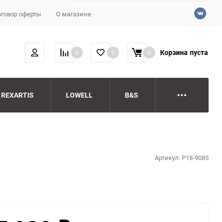
говор оферты
О магазине
Корзина
пуста
0
0
0
REXARTIS
LOWELL
B&S
Артикул:
P18-9085