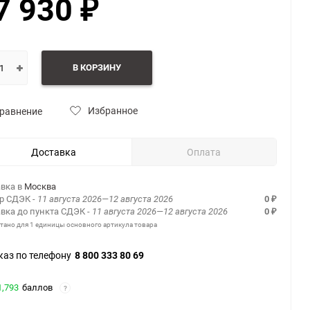
7 930
₽
В КОРЗИНУ
Избранное
равнение
Доставка
Оплата
вка в
Москва
ер СДЭК
- 11 августа 2026—12 августа 2026
0
₽
вка до пункта СДЭК
- 11 августа 2026—12 августа 2026
0
₽
итано для 1 единицы основного артикула товара
каз по телефону
8 800 333 80 69
1,793
баллов
?