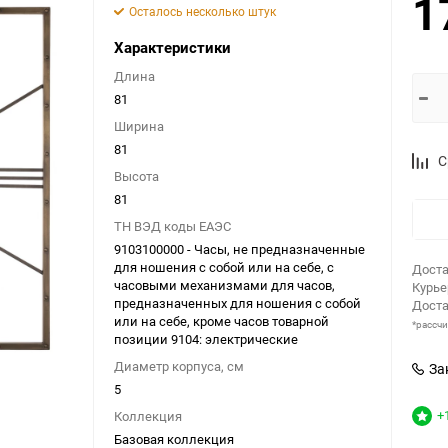
1
Осталось несколько штук
Характеристики
Длина
81
Ширина
81
С
Высота
81
ТН ВЭД коды ЕАЭС
9103100000 - Часы, не предназначенные
для ношения с собой или на себе, с
Доста
часовыми механизмами для часов,
Курь
предназначенных для ношения с собой
Доста
или на себе, кроме часов товарной
*рассч
позиции 9104: электрические
Диаметр корпуса, см
За
5
+
Коллекция
Базовая коллекция