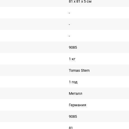
81 x 81 x 5 см
-
-
-
9085
1 кг
Tomas Stern
1 год
Металл
Германия
9085
81