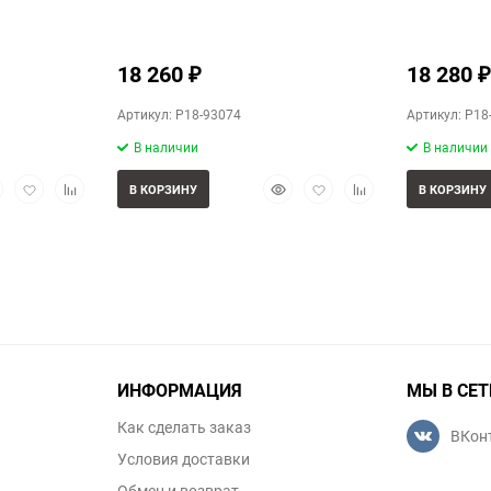
18 260
18 280
₽
₽
Артикул: P18-93074
Артикул: P18
В наличии
В наличии
стрый
Добавить
Добавить
Быстрый
Добавить
Добавить
В КОРЗИНУ
В КОРЗИНУ
смотр
в
к
просмотр
в
к
избранное
сравнению
избранное
сравнению
ИНФОРМАЦИЯ
МЫ В СЕТ
Как сделать заказ
ВКон
Условия доставки
Обмен и возврат