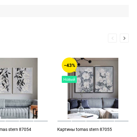
−43%
Новый
mas stern 87054
Картины tomas stern 87055