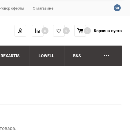
говор оферты
О магазине
Корзина
пуста
0
0
0
REXARTIS
LOWELL
B&S
 товара.