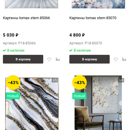
Картины tomas stern 85066
Картины tomas stern 85070
5 030
4 800
₽
₽
Артикул: P18-85066
Артикул: P18-85070
В наличии
В наличии
Добавить
Добавить
Добавит
Доб
В корзину
В корзину
в
к
в
к
избранное
сравнению
избранн
сра
−43%
−43%
Новый
Новый