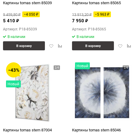
Картины tomas stern 85039
Картины tomas stern 85065
9 459,80
13 913,20
−4 050
−5 963
₽
₽
₽
₽
5 410
7 950
₽
₽
Артикул: P18-85039
Артикул: P18-85065
В наличии
В наличии
Добавить
Добавить
Добавит
Доб
В корзину
В корзину
в
к
в
к
избранное
сравнению
избранн
сра
Новый
−43%
Новый
Картины tomas stern 87004
Картины tomas stern 85046