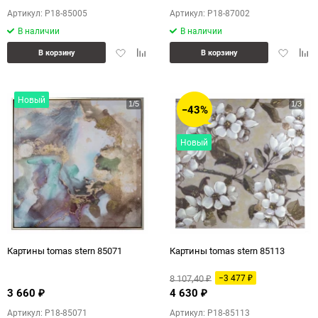
Артикул: P18-85005
Артикул: P18-87002
В наличии
В наличии
Добавить
Добавить
Добавит
Доб
В корзину
В корзину
в
к
в
к
избранное
сравнению
избранн
сра
Новый
−43%
Новый
Картины tomas stern 85071
Картины tomas stern 85113
8 107,40
−3 477
₽
₽
3 660
4 630
₽
₽
Артикул: P18-85071
Артикул: P18-85113