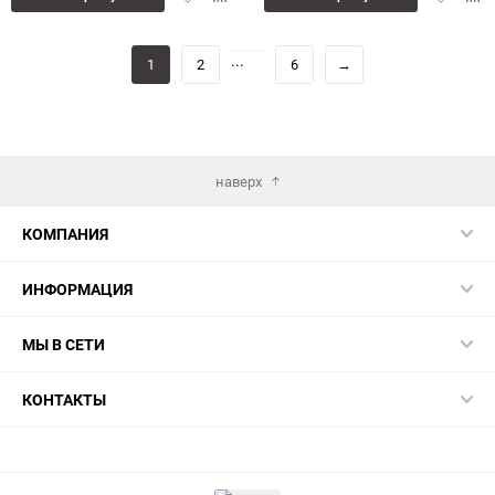
в
к
в
к
избранное
сравнению
избранн
сра
...
1
2
6
→
наверх
КОМПАНИЯ
ИНФОРМАЦИЯ
МЫ В СЕТИ
КОНТАКТЫ