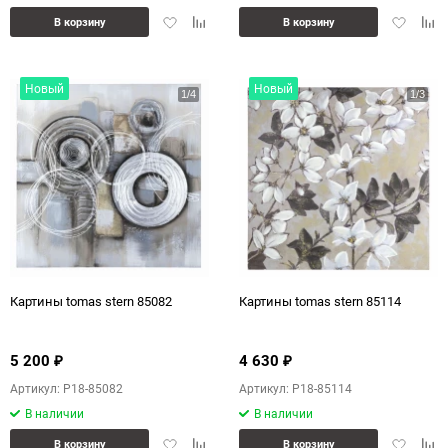
Добавить
Добавить
Добавит
Доб
В корзину
В корзину
в
к
в
к
избранное
сравнению
избранн
сра
Новый
Новый
Картины tomas stern 85082
Картины tomas stern 85114
5 200
4 630
₽
₽
Артикул: P18-85082
Артикул: P18-85114
В наличии
В наличии
Добавить
Добавить
Добавит
Доб
В корзину
В корзину