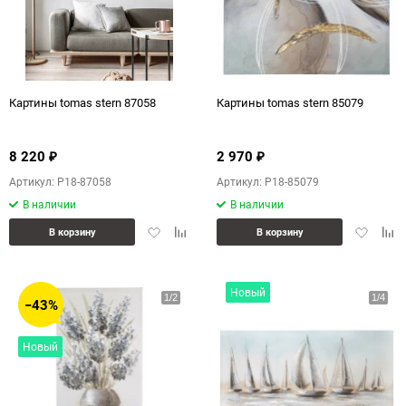
Картины tomas stern 87058
Картины tomas stern 85079
8 220
2 970
₽
₽
Артикул: P18-87058
Артикул: P18-85079
В наличии
В наличии
Добавить
Добавить
Добавит
Доб
В корзину
В корзину
в
к
в
к
избранное
сравнению
избранн
сра
Новый
−43%
Новый