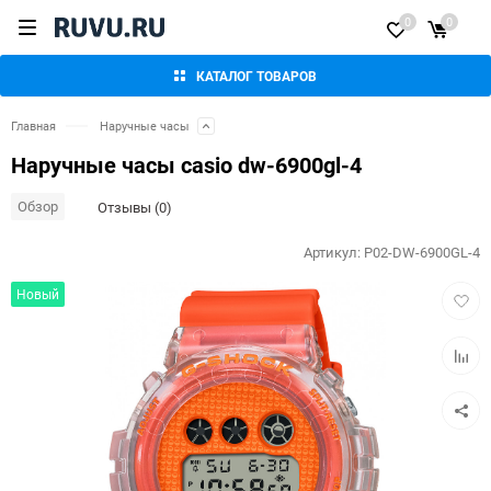
0
0
КАТАЛОГ ТОВАРОВ
Главная
Наручные часы
Наручные часы casio dw-6900gl-4
Обзор
Отзывы (0)
Артикул:
P02-DW-6900GL-4
Добав
Новый
в
избра
Добав
к
сравн