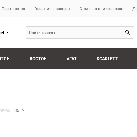
Партнерство
Гарантия и возврат
Отслеживание заказов
До
69
ОТОН
ВОСТОК
АГАТ
SCARLETT
но
ол-во:
36
36