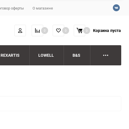
говор оферты
О магазине
Корзина
пуста
0
0
0
REXARTIS
LOWELL
B&S