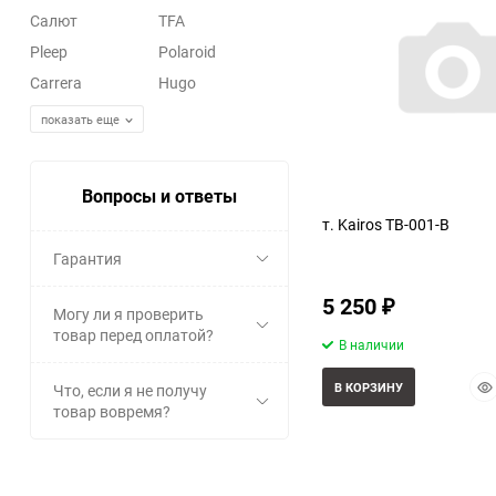
Салют
TFA
Pleep
Polaroid
Carrera
Hugo
показать еще
Вопросы и ответы
т. Kairos TB-001-B
Гарантия
5 250
₽
Могу ли я проверить
товар перед оплатой?
В наличии
Бы
В КОРЗИНУ
Что, если я не получу
про
товар вовремя?