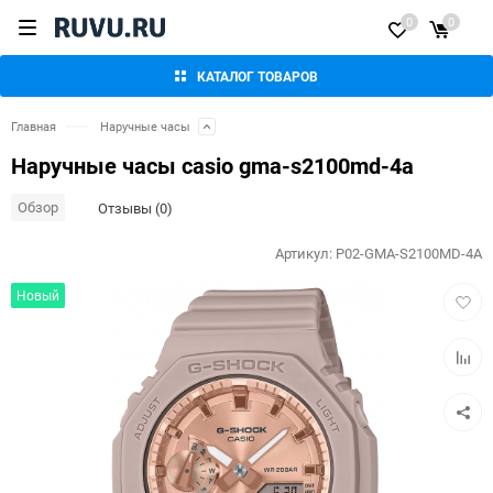
0
0
КАТАЛОГ ТОВАРОВ
Главная
Наручные часы
Наручные часы casio gma-s2100md-4a
Обзор
Отзывы (0)
Артикул:
P02-GMA-S2100MD-4A
Добав
Новый
в
избра
Добав
к
сравн