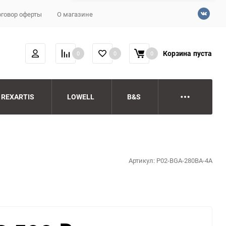
говор оферты
О магазине
Корзина
пуста
0
0
0
REXARTIS
LOWELL
B&S
Артикул:
P02-BGA-280BA-4A