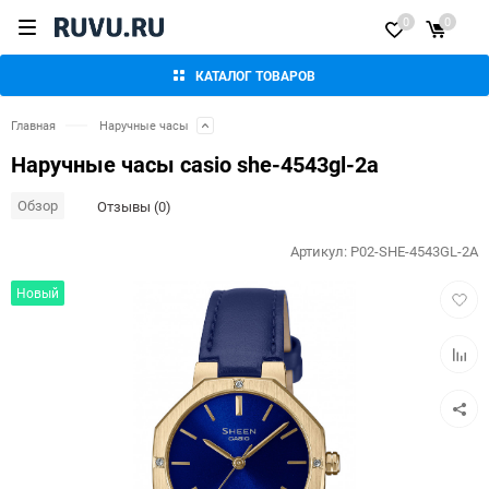
0
0
КАТАЛОГ ТОВАРОВ
Главная
Наручные часы
Наручные часы casio she-4543gl-2a
Обзор
Отзывы (0)
Артикул:
P02-SHE-4543GL-2A
Добав
Новый
в
избра
Добав
к
сравн