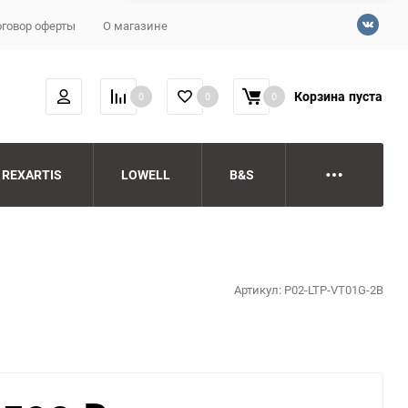
говор оферты
О магазине
Корзина
пуста
0
0
0
REXARTIS
LOWELL
B&S
Артикул:
P02-LTP-VT01G-2B