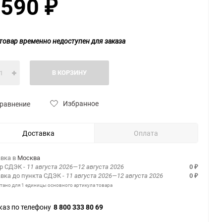
 590
₽
товар временно недоступен для заказа
В КОРЗИНУ
Избранное
равнение
Доставка
Оплата
вка в
Москва
ер СДЭК
- 11 августа 2026—12 августа 2026
0
₽
вка до пункта СДЭК
- 11 августа 2026—12 августа 2026
0
₽
итано для 1 единицы основного артикула товара
каз по телефону
8 800 333 80 69