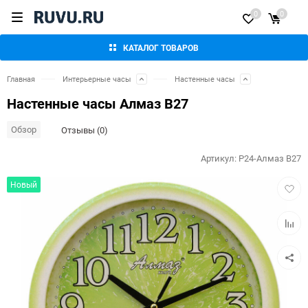
0
0
КАТАЛОГ ТОВАРОВ
Главная
Интерьерные часы
Настенные часы
Настенные часы Алмаз В27
Обзор
Отзывы (0)
Артикул:
P24-Алмаз В27
Добав
Новый
в
избра
Добав
к
сравн