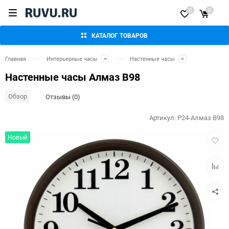
0
0
КАТАЛОГ ТОВАРОВ
Главная
Интерьерные часы
Настенные часы
Настенные часы Алмаз В98
Обзор
Отзывы (0)
Артикул:
P24-Алмаз В98
Добав
Новый
в
избра
Добав
к
сравн