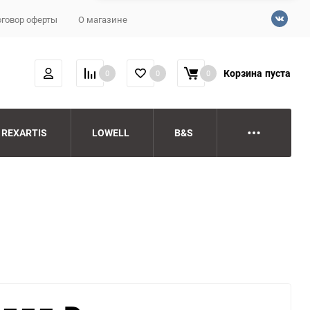
говор оферты
О магазине
Корзина
пуста
0
0
0
REXARTIS
LOWELL
B&S