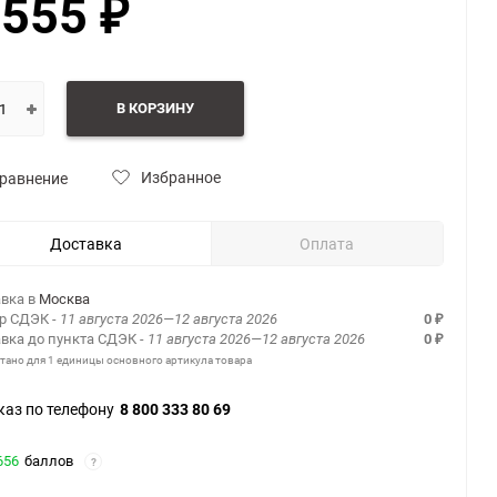
 555
₽
В КОРЗИНУ
Избранное
равнение
Доставка
Оплата
вка в
Москва
ер СДЭК
- 11 августа 2026—12 августа 2026
0
₽
вка до пункта СДЭК
- 11 августа 2026—12 августа 2026
0
₽
итано для 1 единицы основного артикула товара
каз по телефону
8 800 333 80 69
656
баллов
?