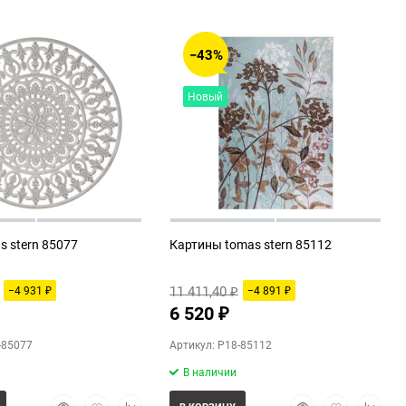
−43%
Новый
s stern 85077
Картины tomas stern 85112
11 411,40
−4 931
−4 891
₽
₽
₽
6 520
₽
-85077
Артикул: P18-85112
В наличии
Быстрый
Добавить
Добавить
Быстрый
Добавить
Добави