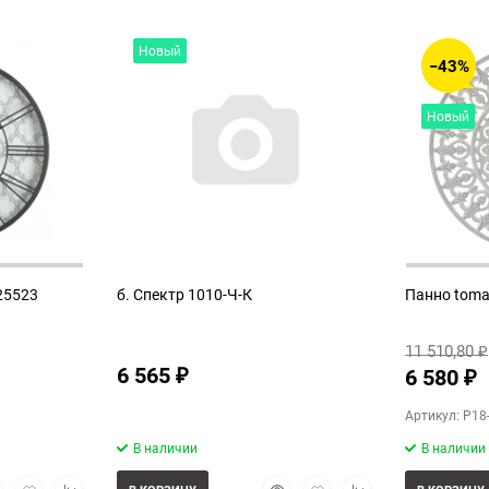
Новый
−43%
Новый
25523
б. Спектр 1010-Ч-К
Панно toma
11 510,80
₽
6 565
6 580
₽
₽
Артикул: P18
В наличии
В наличии
стрый
Добавить
Добавить
Быстрый
Добавить
Добавить