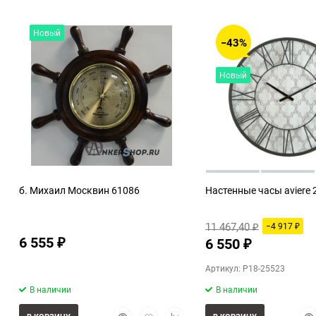
Новый
−43%
Новый
б. Михаил Москвин 61086
Настенные часы aviere 
11 467,40
−4 917
₽
₽
6 555
6 550
₽
₽
Артикул: P18-25523
В наличии
В наличии
Быстрый
Добавить
Добавить
Бы