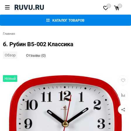
0
0
КАТАЛОГ ТОВАРОВ
Главная
б. Рубин В5-002 Классика
Обзор
Отзывы (0)
Добав
Новый
в
избра
Добав
к
сравн