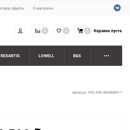
говор оферты
О магазине
Корзина
пуста
0
0
0
REXARTIS
LOWELL
B&S
Артикул:
P02-DW-5600MNT-1