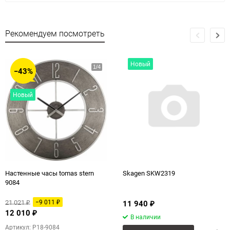
Рекомендуем посмотреть
Новый
−43%
Новый
Настенные часы tomas stern
Skagen SKW2319
9084
21 021
−9 011
11 940
₽
₽
₽
12 010
₽
В наличии
Артикул: P18-9084