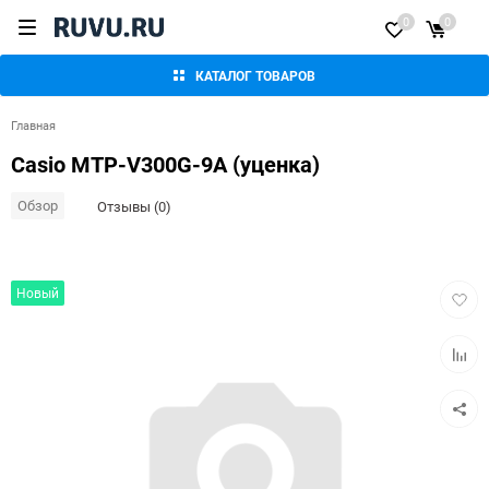
0
0
КАТАЛОГ ТОВАРОВ
Главная
Casio MTP-V300G-9A (уценка)
Обзор
Отзывы (0)
Добав
Новый
в
избра
Добав
к
сравн