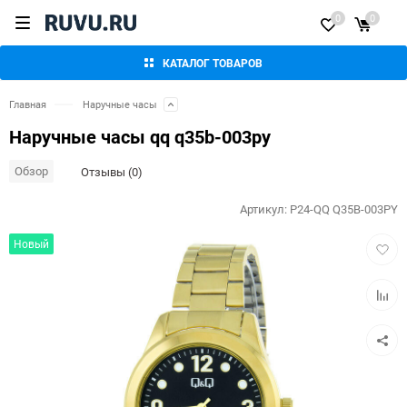
0
0
КАТАЛОГ ТОВАРОВ
Главная
Наручные часы
Наручные часы qq q35b-003py
Обзор
Отзывы (0)
Артикул:
P24-QQ Q35B-003PY
Добав
Новый
в
избра
Добав
к
сравн