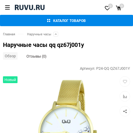
0
0
КАТАЛОГ ТОВАРОВ
Главная
Наручные часы
Наручные часы qq qz67j001y
Обзор
Отзывы (0)
Артикул:
P24-QQ QZ67J001Y
Добав
Новый
в
избра
Добав
к
сравн