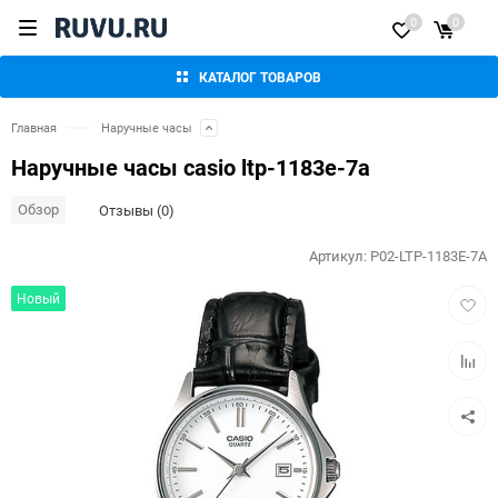
0
0
КАТАЛОГ ТОВАРОВ
Главная
Наручные часы
Наручные часы casio ltp-1183e-7a
Обзор
Отзывы (0)
Артикул:
P02-LTP-1183E-7A
Добав
Новый
в
избра
Добав
к
сравн