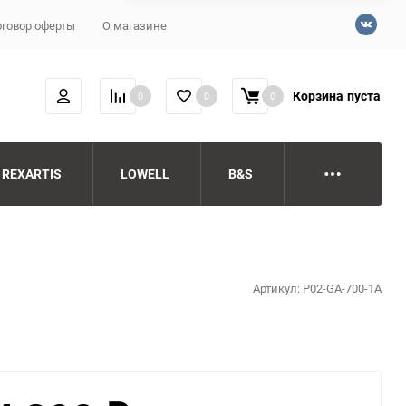
говор оферты
О магазине
Корзина
пуста
0
0
0
REXARTIS
LOWELL
B&S
Артикул:
P02-GA-700-1A