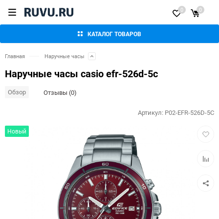
0
0
КАТАЛОГ ТОВАРОВ
Главная
Наручные часы
Наручные часы casio efr-526d-5c
Обзор
Отзывы (0)
Артикул:
P02-EFR-526D-5C
Добав
Новый
в
избра
Добав
к
сравн