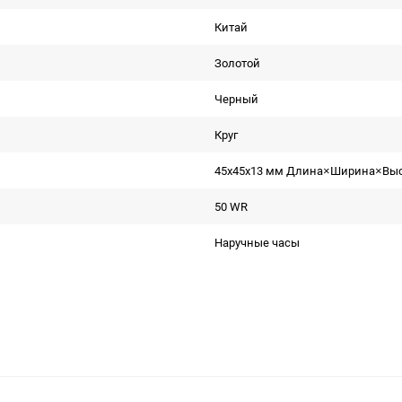
Китай
Золотой
Черный
Круг
45x45x13 мм Длина×Ширина×Вы
50 WR
Наручные часы