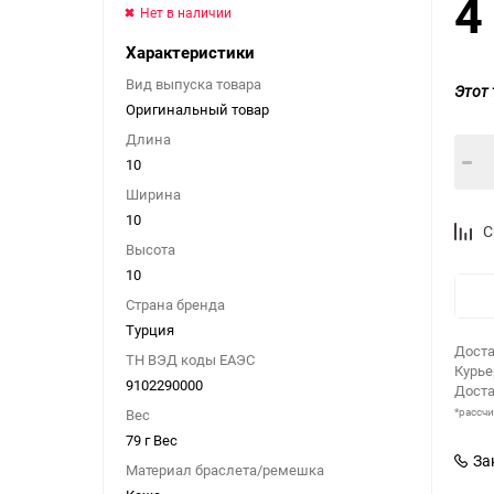
4
Нет в наличии
Характеристики
Вид выпуска товара
Этот 
Оригинальный товар
Длина
10
Ширина
10
С
Высота
10
Страна бренда
Турция
Доста
ТН ВЭД коды ЕАЭС
Курь
9102290000
Доста
*рассч
Вес
79 г Вес
За
Материал браслета/ремешка