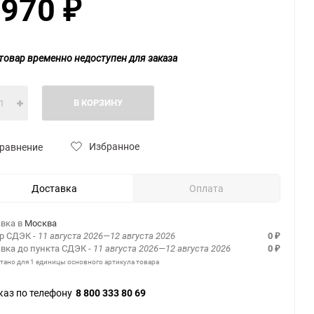
 970
₽
товар временно недоступен для заказа
В КОРЗИНУ
Избранное
равнение
Доставка
Оплата
вка в
Москва
ер СДЭК
- 11 августа 2026—12 августа 2026
0
₽
вка до пункта СДЭК
- 11 августа 2026—12 августа 2026
0
₽
итано для 1 единицы основного артикула товара
каз по телефону
8 800 333 80 69