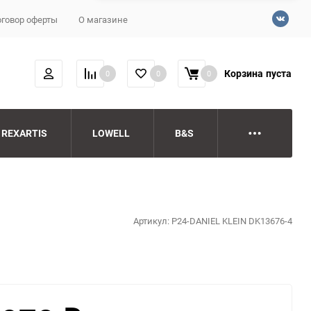
говор оферты
О магазине
Корзина
пуста
0
0
0
REXARTIS
LOWELL
B&S
Артикул:
P24-DANIEL KLEIN DK13676-4