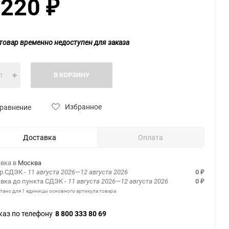
 220
₽
товар временно недоступен для заказа
В КОРЗИНУ
Избранное
равнение
Доставка
Оплата
вка в
Москва
ер СДЭК
- 11 августа 2026—12 августа 2026
0
₽
вка до пункта СДЭК
- 11 августа 2026—12 августа 2026
0
₽
итано для 1 единицы основного артикула товара
каз по телефону
8 800 333 80 69