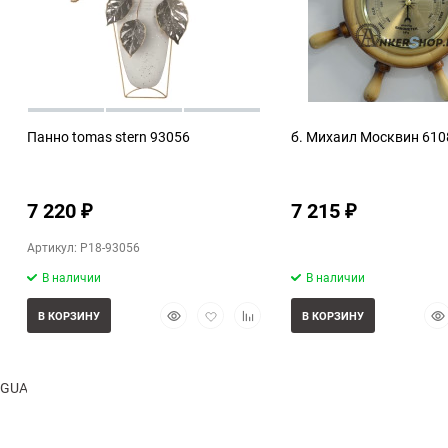
Панно tomas stern 93056
б. Михаил Москвин 61
7 220
7 215
₽
₽
Артикул: P18-93056
В наличии
В наличии
Быстрый
Добавить
Добавить
Бы
В КОРЗИНУ
В КОРЗИНУ
просмотр
в
к
про
избранное
сравнению
GUARDO