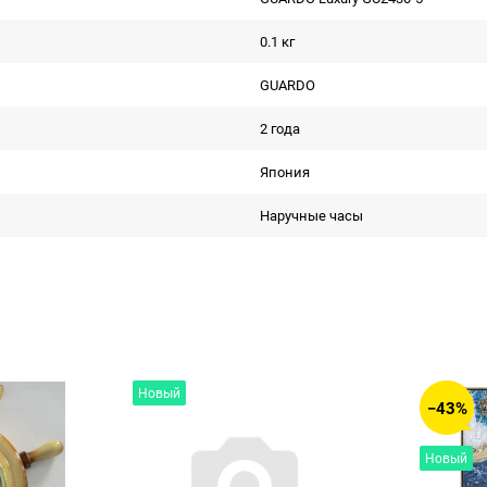
0.1 кг
GUARDO
2 года
Япония
Наручные часы
Новый
−43%
Новый