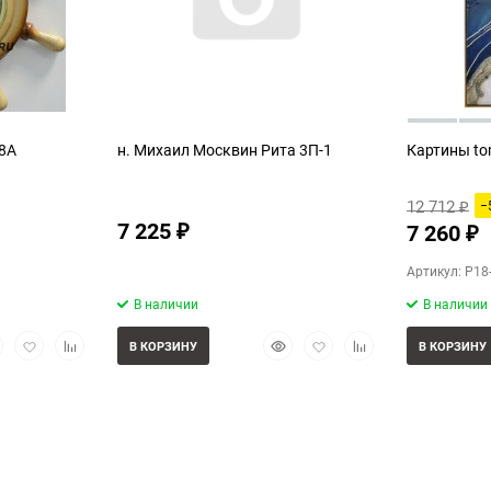
08А
н. Михаил Москвин Рита 3П-1
Картины to
12 712
−
₽
7 225
7 260
₽
₽
Артикул: P18
В наличии
В наличии
стрый
Добавить
Добавить
Быстрый
Добавить
Добавить
В КОРЗИНУ
В КОРЗИНУ
смотр
в
к
просмотр
в
к
избранное
сравнению
избранное
сравнению