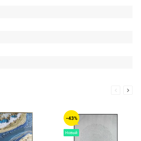
−43%
Новый