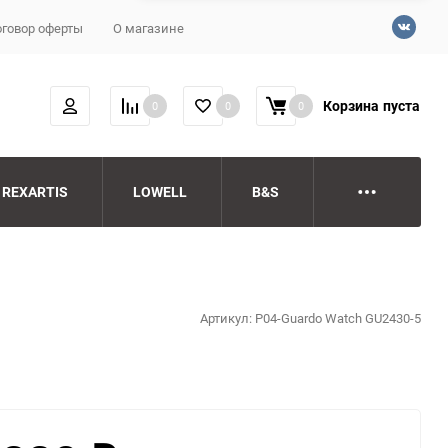
говор оферты
О магазине
Корзина
пуста
0
0
0
REXARTIS
LOWELL
B&S
Артикул:
P04-Guardo Watch GU2430-5