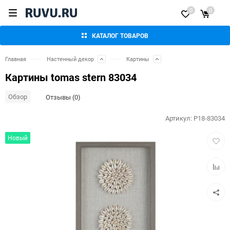
0
0
КАТАЛОГ ТОВАРОВ
Главная
Настенный декор
Картины
Картины tomas stern 83034
Обзор
Отзывы (0)
Артикул:
P18-83034
Добав
Новый
в
избра
Добав
к
сравн