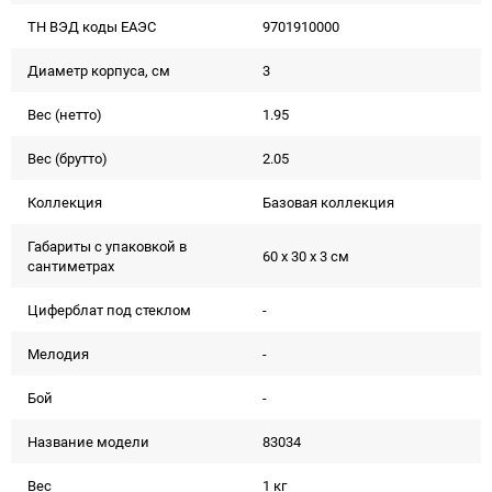
ТН ВЭД коды ЕАЭС
9701910000
Диаметр корпуса, см
3
Вес (нетто)
1.95
Вес (брутто)
2.05
Коллекция
Базовая коллекция
Габариты с упаковкой в
60 x 30 x 3 см
сантиметрах
Циферблат под стеклом
-
Мелодия
-
Бой
-
Название модели
83034
Вес
1 кг