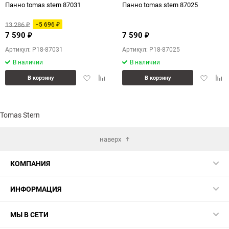
Панно tomas stern 87031
Панно tomas stern 87025
13 286
−5 696
₽
₽
7 590
7 590
₽
₽
Артикул: P18-87031
Артикул: P18-87025
В наличии
В наличии
Добавить
Добавить
Добавит
Доб
В корзину
В корзину
в
к
в
к
избранное
сравнению
избранн
сра
Tomas Stern
наверх
КОМПАНИЯ
ИНФОРМАЦИЯ
МЫ В СЕТИ