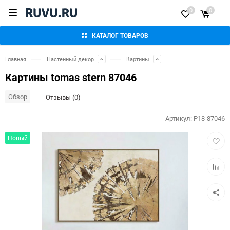
0
0
КАТАЛОГ ТОВАРОВ
Главная
Настенный декор
Картины
Картины tomas stern 87046
Обзор
Отзывы (0)
Артикул:
P18-87046
Добав
Новый
в
избра
Добав
к
сравн