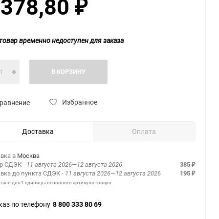
 378,80
₽
товар временно недоступен для заказа
В КОРЗИНУ
Избранное
равнение
Доставка
Оплата
вка в
Москва
ер СДЭК
- 11 августа 2026—12 августа 2026
385
₽
вка до пункта СДЭК
- 11 августа 2026—12 августа 2026
195
₽
итано для 1 единицы основного артикула товара
каз по телефону
8 800 333 80 69