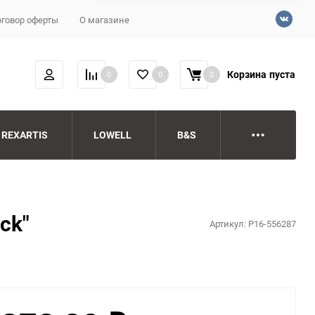
говор оферты
О магазине
Корзина
пуста
0
0
0
REXARTIS
LOWELL
B&S
eck"
Артикул:
P16-556287