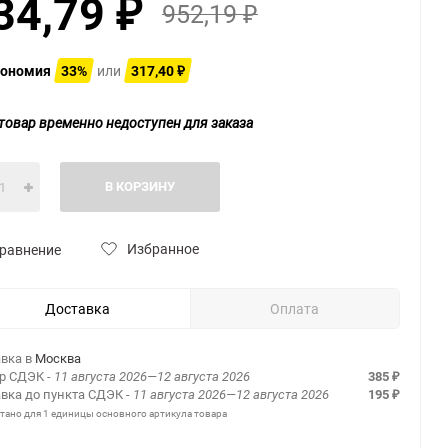
34,79
952,19
₽
₽
ономия
33%
или
317,40
₽
товар временно недоступен для заказа
В КОРЗИНУ
Избранное
равнение
Доставка
Оплата
вка в
Москва
ер СДЭК
- 11 августа 2026—12 августа 2026
385
₽
вка до пункта СДЭК
- 11 августа 2026—12 августа 2026
195
₽
итано для 1 единицы основного артикула товара