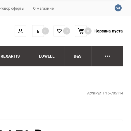
говор оферты
О магазине
Корзина
пуста
0
0
0
REXARTIS
LOWELL
B&S
Артикул:
P16-705114