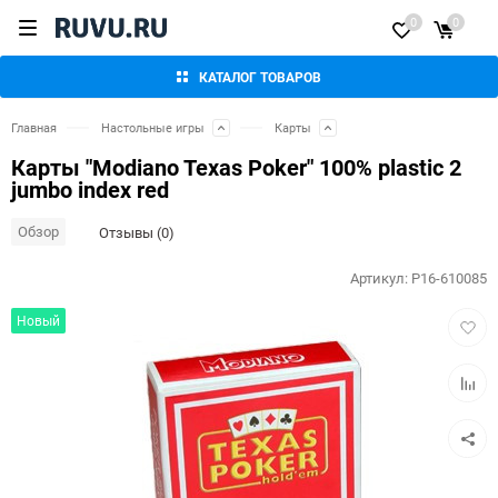
0
0
КАТАЛОГ ТОВАРОВ
Главная
Настольные игры
Карты
Карты "Modiano Texas Poker" 100% plastic 2
jumbo index red
Обзор
Отзывы (0)
Артикул:
P16-610085
Добав
Новый
в
избра
Добав
к
сравн