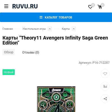
0
0
КАТАЛОГ ТОВАРОВ
Главная
Настольные игры
Карты
Карты "Theory11 Avengers Infinity Saga Green
Edition"
Обзор
Отзывы (0)
Артикул:
P16-712287
Добав
Новый
в
избра
Добав
к
сравн