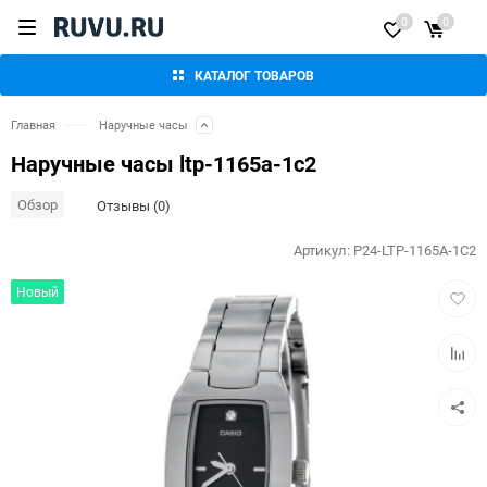
0
0
КАТАЛОГ ТОВАРОВ
Главная
Наручные часы
Наручные часы ltp-1165a-1c2
Обзор
Отзывы (0)
Артикул:
P24-LTP-1165A-1C2
Добав
Новый
в
избра
Добав
к
сравн