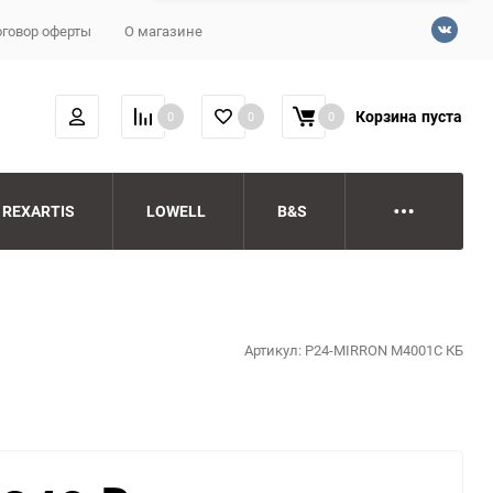
говор оферты
О магазине
Корзина
пуста
0
0
0
REXARTIS
LOWELL
B&S
Артикул:
P24-MIRRON M4001С КБ