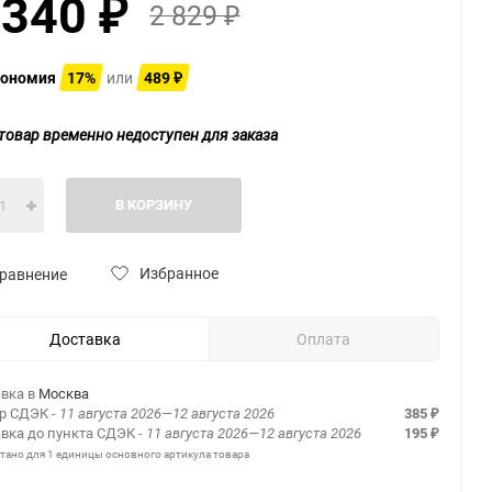
 340
2 829
₽
₽
ономия
17%
или
489
₽
товар временно недоступен для заказа
В КОРЗИНУ
Избранное
равнение
Доставка
Оплата
вка в
Москва
ер СДЭК
- 11 августа 2026—12 августа 2026
385
₽
вка до пункта СДЭК
- 11 августа 2026—12 августа 2026
195
₽
итано для 1 единицы основного артикула товара