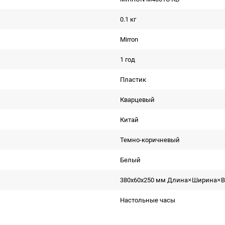
0.1 кг
Mirron
1 год
Пластик
Кварцевый
Китай
Темно-коричневый
Белый
380x60x250 мм Длина×Ширина×В
Настольные часы