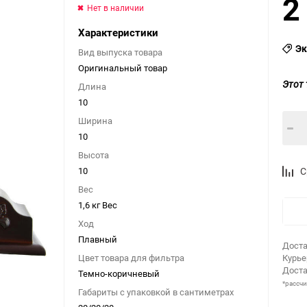
2
Нет в наличии
Характеристики
Эк
Вид выпуска товара
Оригинальный товар
Этот 
Длина
10
Ширина
10
Высота
10
С
Вес
1,6 кг Вес
Ход
Плавный
Доста
Цвет товара для фильтра
Курь
Доста
Темно-коричневый
*рассч
Габариты с упаковкой в сантиметрах