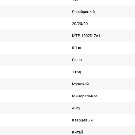
Серебряный
20/20/20
MTP-1302D-7A1
0.1 кг
Casio
1 год
Мужской
Минеральное
Alloy
Кварцевый
Китай