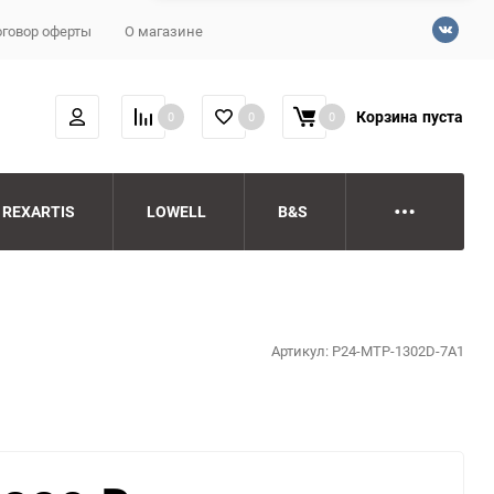
говор оферты
О магазине
Корзина
пуста
0
0
0
REXARTIS
LOWELL
B&S
Артикул:
P24-MTP-1302D-7A1