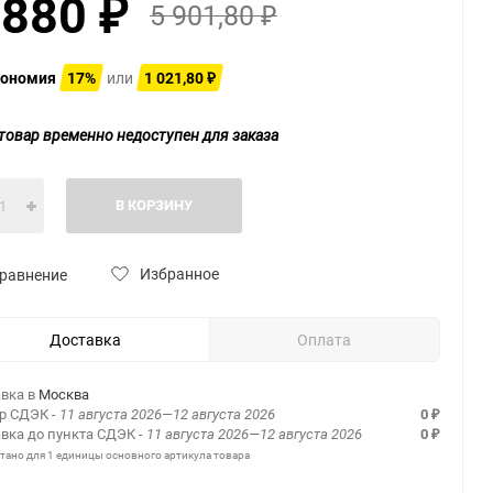
 880
5 901,80
₽
₽
ономия
17%
или
1 021,80
₽
товар временно недоступен для заказа
В КОРЗИНУ
Избранное
равнение
Доставка
Оплата
вка в
Москва
ер СДЭК
- 11 августа 2026—12 августа 2026
0
₽
вка до пункта СДЭК
- 11 августа 2026—12 августа 2026
0
₽
итано для 1 единицы основного артикула товара