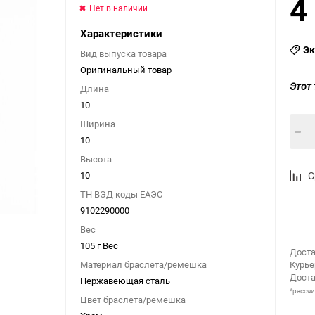
4
Нет в наличии
Характеристики
Эк
Вид выпуска товара
Оригинальный товар
Этот 
Длина
10
Ширина
10
Высота
10
С
ТН ВЭД коды ЕАЭС
9102290000
Вес
105 г Вес
Доста
Материал браслета/ремешка
Курь
Доста
Нержавеющая сталь
*рассч
Цвет браслета/ремешка