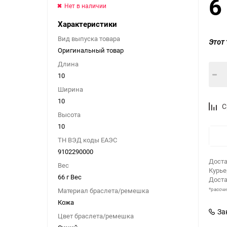
6
Нет в наличии
Характеристики
Вид выпуска товара
Этот 
Оригинальный товар
Длина
10
Ширина
10
С
Высота
10
ТН ВЭД коды ЕАЭС
9102290000
Доста
Вес
Курь
66 г Вес
Доста
*рассч
Материал браслета/ремешка
Кожа
За
Цвет браслета/ремешка