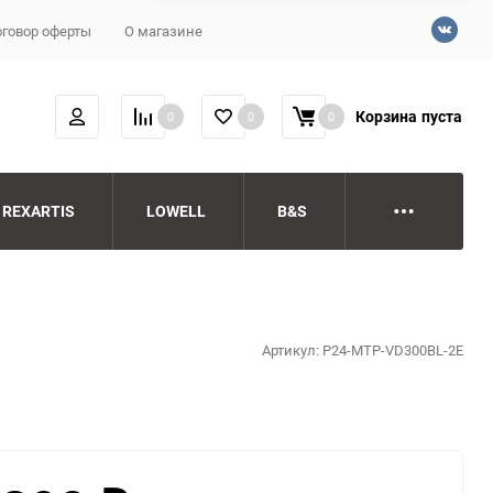
говор оферты
О магазине
Корзина
пуста
0
0
0
REXARTIS
LOWELL
B&S
Артикул:
P24-MTP-VD300BL-2E