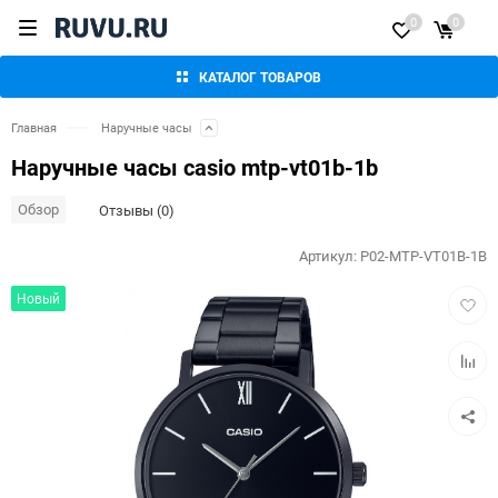
0
0
КАТАЛОГ ТОВАРОВ
Главная
Наручные часы
Наручные часы casio mtp-vt01b-1b
Обзор
Отзывы (0)
Артикул:
P02-MTP-VT01B-1B
Добав
Новый
в
избра
Добав
к
сравн