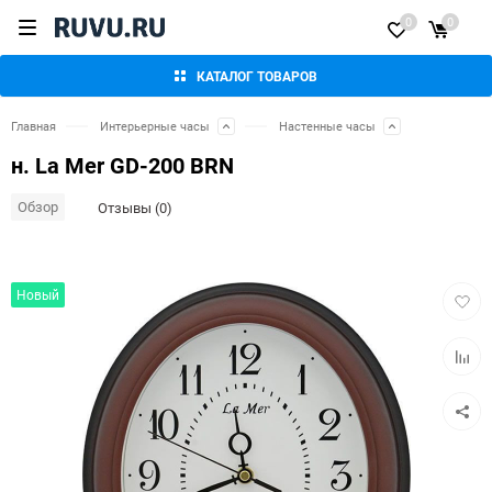
0
0
КАТАЛОГ ТОВАРОВ
Главная
Интерьерные часы
Настенные часы
н. La Mer GD-200 BRN
Обзор
Отзывы (0)
Добав
Новый
в
избра
Добав
к
сравн