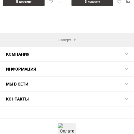
Добавить
Добавить
Добавит
Доб
В корзину
В корзину
в
к
в
к
избранное
сравнению
избранн
сра
наверх
КОМПАНИЯ
ИНФОРМАЦИЯ
МЫ В СЕТИ
КОНТАКТЫ