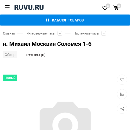
0
0
КАТАЛОГ ТОВАРОВ
Главная
Интерьерные часы
Настенные часы
н. Михаил Москвин Соломея 1-6
Обзор
Отзывы (0)
Добав
Новый
в
избра
Добав
к
сравн