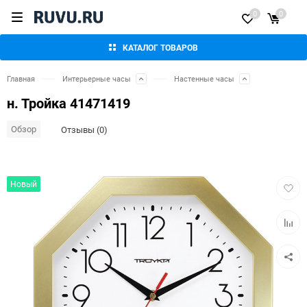
0
0
КАТАЛОГ ТОВАРОВ
Главная
Интерьерные часы
Настенные часы
н. Тройка 41471419
Обзор
Отзывы (0)
Добав
Новый
в
избра
Добав
к
сравн