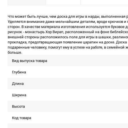
Что может быть лучше, чем доска для игры в нарды, выполненная р
Уделяется внимание даже мельчайшим деталям, вроде крючков и 
сторон. В качестве материала изготовления используется буковое 
рисунок - монастырь Хор Вирап, расположенный на фоне библейско
внешней стороны расположилось поле для игры в шашки, разлинов
прокладка, предотвращающая появление царапин на доске. Доска м
подаренные человеку, помогут ему в успехе на работе, в семейной 
больше.
Вид выпуска товара
Глубина
Длина
Ширина
Высота
Код товара