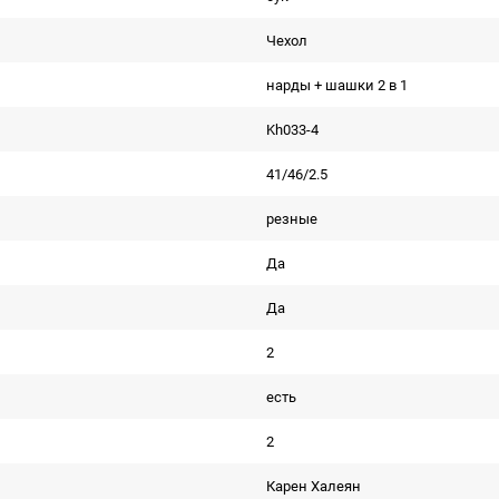
Чехол
нарды + шашки 2 в 1
Kh033-4
41/46/2.5
резные
Да
Да
2
есть
2
Карен Халеян