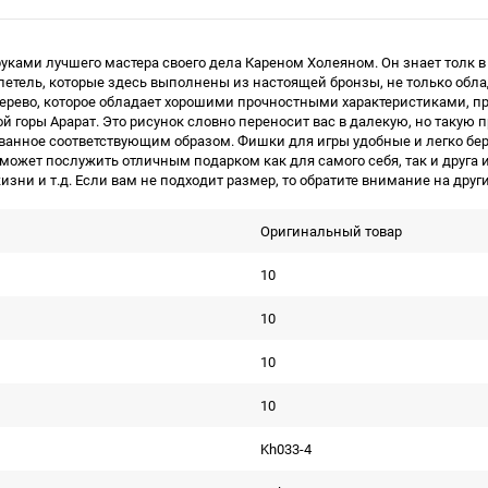
уками лучшего мастера своего дела Кареном Холеяном. Он знает толк в
петель, которые здесь выполнены из настоящей бронзы, не только о
дерево, которое обладает хорошими прочностными характеристиками, пр
й горы Арарат. Это рисунок словно переносит вас в далекую, но такую
анное соответствующим образом. Фишки для игры удобные и легко беру
ожет послужить отличным подарком как для самого себя, так и друга и
жизни и т.д. Если вам не подходит размер, то обратите внимание на др
Оригинальный товар
10
10
10
10
Kh033-4