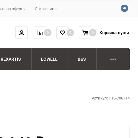
говор оферты
О магазине
Корзина
пуста
0
0
0
REXARTIS
LOWELL
B&S
Артикул:
P16-708714