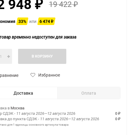
2 948
19 422
₽
₽
ономия
33%
или
6 474
₽
товар временно недоступен для заказа
В КОРЗИНУ
Избранное
равнение
Доставка
Оплата
вка в
Москва
ер СДЭК
- 11 августа 2026—12 августа 2026
0
₽
вка до пункта СДЭК
- 11 августа 2026—12 августа 2026
0
₽
итано для 1 единицы основного артикула товара