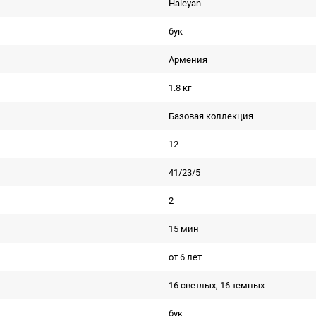
Haleyan
бук
Армения
1.8 кг
Базовая коллекция
12
41/23/5
2
15 мин
от 6 лет
16 светлых, 16 темных
бук