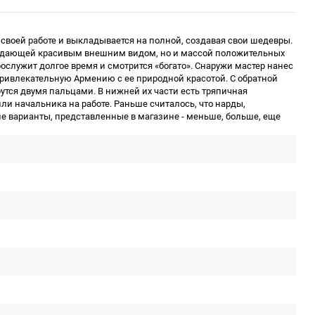
 своей работе и выкладывается на полной, создавая свои шедевры.
бладающей красивым внешним видом, но и массой положительных
ослужит долгое время и смотрится «богато». Снаружи мастер нанес
 привлекательную Армению с ее природной красотой. С обратной
тся двумя пальцами. В нижней их части есть тряпичная
ли начальника на работе. Раньше считалось, что нарды,
угие варианты, представленные в магазине - меньше, больше, еще