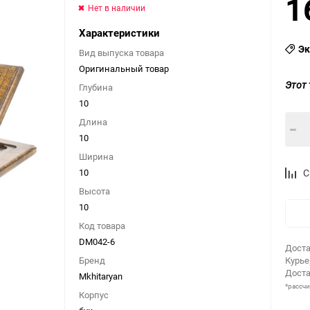
1
Нет в наличии
Характеристики
Эк
Вид выпуска товара
Оригинальный товар
Этот 
Глубина
10
Длина
10
Ширина
10
С
Высота
10
Код товара
DM042-6
Доста
Бренд
Курь
Доста
Mkhitaryan
*рассч
Корпус