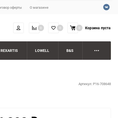
говор оферты
О магазине
Корзина
пуста
0
0
0
REXARTIS
LOWELL
B&S
Артикул:
P16-708648