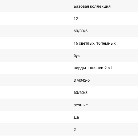
Базовая коллекция
12
60/30/6
16 светлых, 16 темных
бук
нарды + шашки 2 в 1
DM042-6
60/60/3
резные
Да
2