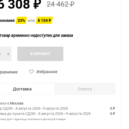
6 308
24 462
₽
₽
ономия
33%
или
8 154
₽
товар временно недоступен для заказа
В КОРЗИНУ
Избранное
равнение
Доставка
Оплата
вка в
Москва
ер СДЭК
- 8 августа 2026—9 августа 2026
0
₽
вка до пункта СДЭК
- 8 августа 2026—9 августа 2026
0
₽
итано для 1 единицы основного артикула товара