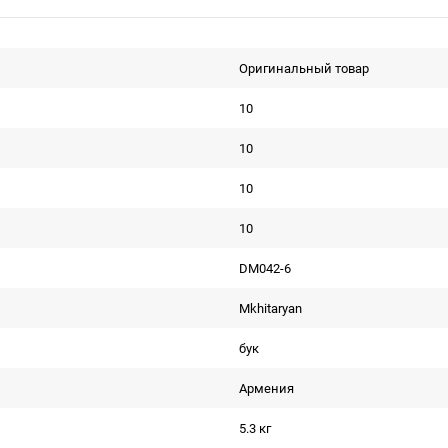
Оригинальный товар
10
10
10
10
DM042-6
Mkhitaryan
бук
Армения
5.3 кг