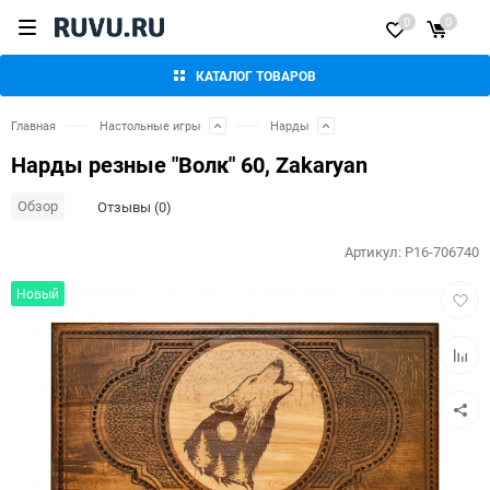
0
0
КАТАЛОГ ТОВАРОВ
Главная
Настольные игры
Нарды
Нарды резные "Волк" 60, Zakaryan
Обзор
Отзывы (0)
Артикул:
P16-706740
Добав
Новый
в
избра
Добав
к
сравн