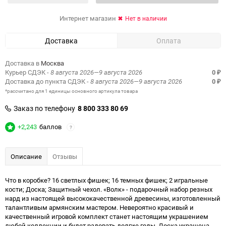
Интернет магазин
Нет в наличии
Доставка
Оплата
Доставка в
Москва
Курьер СДЭК
- 8 августа 2026—9 августа 2026
0
₽
Доставка до пункта СДЭК
- 8 августа 2026—9 августа 2026
0
₽
*рассчитано для 1 единицы основного артикула товара
Заказ по телефону
8 800 333 80 69
+2,243
баллов
?
Описание
Отзывы
Что в коробке? 16 светлых фишек; 16 темных фишек; 2 игральные
кости; Доска; Защитный чехол. «Волк» - подарочный набор резных
нард из настоящей высококачественной древесины, изготовленный
талантливым армянским мастером. Невероятно красивый и
качественный игровой комплект станет настоящим украшением
любой коллекции и будет радовать долгие годы. Доска украшена