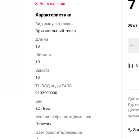
7
Нет в наличии
Характеристики
Вид выпуска товара
Этот 
Оригинальный товар
Длина
10
Ширина
10
С
Высота
10
ТН ВЭД коды ЕАЭС
9102290000
Доста
Вес
Курь
82 г Вес
Доста
*рассч
Материал браслета/ремешка
Пластик
За
Цвет браслета/ремешка