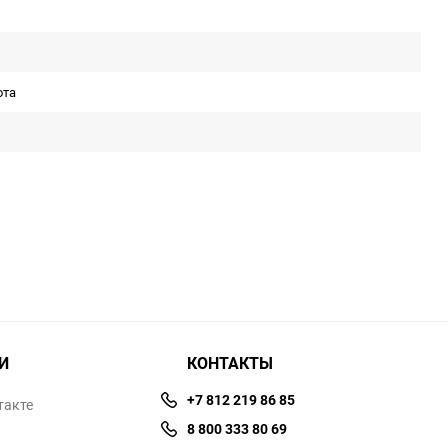
ота
И
КОНТАКТЫ
+7 812 219 86 85
такте
8 800 333 80 69