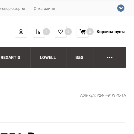
говор оферты
О магазине
Корзина
пуста
0
0
0
REXARTIS
LOWELL
B&S
Артикул:
P24-F-91WPC-1A