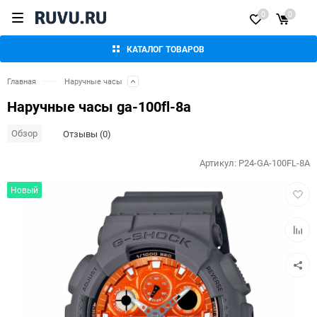
0
0
КАТАЛОГ ТОВАРОВ
Главная
Наручные часы
Наручные часы ga-100fl-8a
Обзор
Отзывы (0)
Артикул:
P24-GA-100FL-8A
Добав
Новый
в
избра
Добав
к
сравн