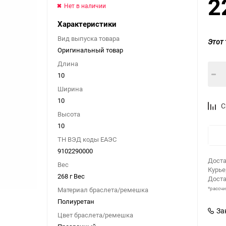
2
Нет в наличии
Характеристики
Вид выпуска товара
Этот 
Оригинальный товар
Длина
10
Ширина
10
С
Высота
10
ТН ВЭД коды ЕАЭС
9102290000
Доста
Вес
Курь
268 г Вес
Доста
*рассч
Материал браслета/ремешка
Полиуретан
За
Цвет браслета/ремешка