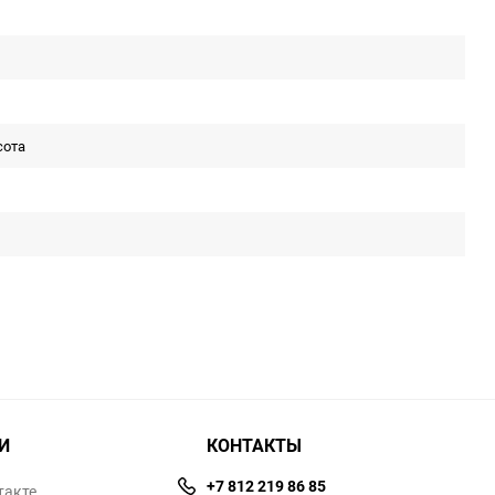
сота
И
КОНТАКТЫ
+7 812 219 86 85
такте