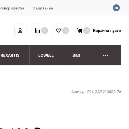
говор оферты
О магазине
Корзина
пуста
0
0
0
REXARTIS
LOWELL
B&S
Артикул:
P24-GAE-2100GC-7A