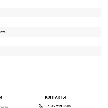
сота
И
КОНТАКТЫ
+7 812 219 86 85
такте