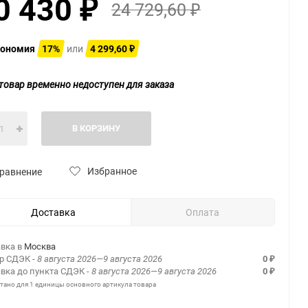
0 430
24 729,60
₽
₽
ономия
17%
или
4 299,60
₽
товар временно недоступен для заказа
В КОРЗИНУ
Избранное
равнение
Доставка
Оплата
вка в
Москва
ер СДЭК
- 8 августа 2026—9 августа 2026
0
₽
вка до пункта СДЭК
- 8 августа 2026—9 августа 2026
0
₽
итано для 1 единицы основного артикула товара