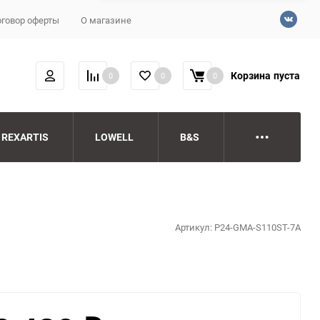
говор оферты
О магазине
Корзина
пуста
0
0
0
REXARTIS
LOWELL
B&S
Артикул:
P24-GMA-S110ST-7A